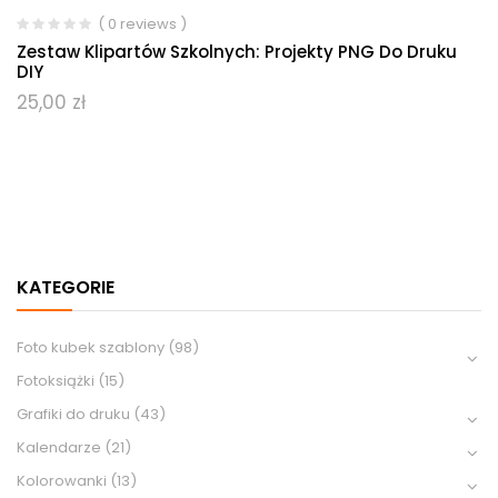
( 0 reviews )
Zestaw Klipartów Szkolnych: Projekty PNG Do Druku
DIY
25,00
zł
KATEGORIE
Foto kubek szablony
(98)
Fotoksiążki
(15)
Grafiki do druku
(43)
Kalendarze
(21)
Kolorowanki
(13)