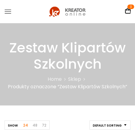
0
Zestaw Klipartów
Szkolnych
Home
Sklep
Produkty oznaczone “Zestaw Klipartów Szkolnych”
24
48
72
SHOW
DEFAULT SORTING