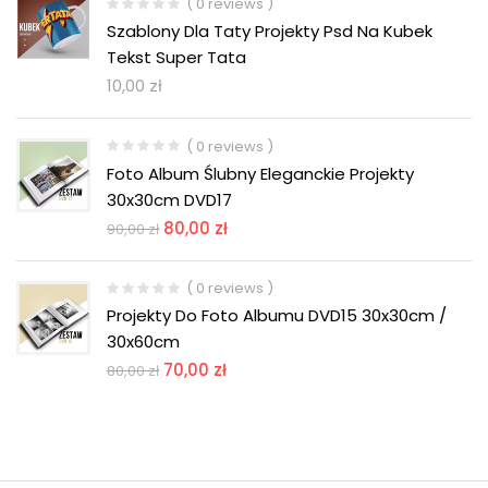
( 0 reviews )
Szablony Dla Taty Projekty Psd Na Kubek
Tekst Super Tata
10,00
zł
( 0 reviews )
Foto Album Ślubny Eleganckie Projekty
30x30cm DVD17
80,00
zł
90,00
zł
( 0 reviews )
Projekty Do Foto Albumu DVD15 30x30cm /
30x60cm
70,00
zł
80,00
zł