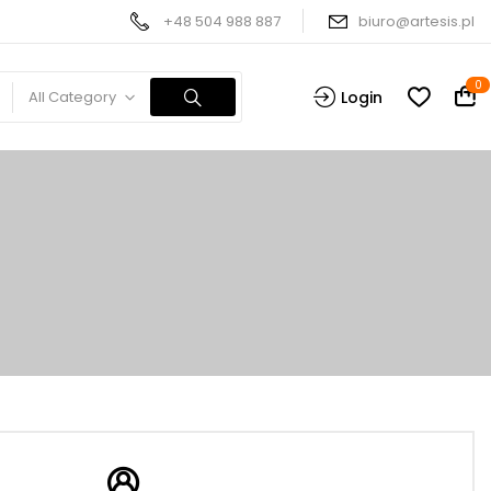
+48 504 988 887
biuro@artesis.pl
0
All Category
Login