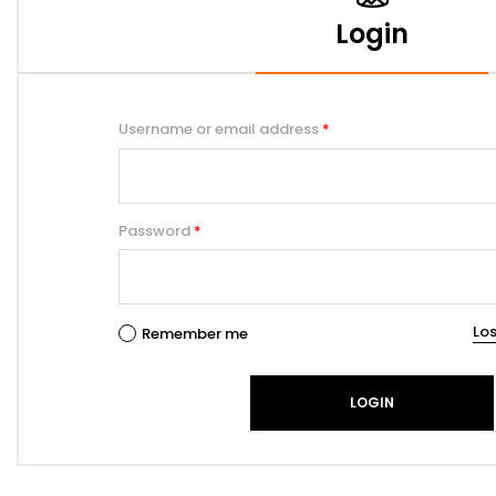
Login
Username or email address
*
Password
*
Lo
Remember me