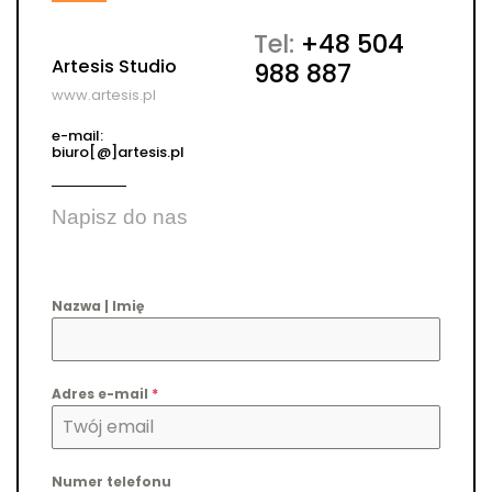
Tel:
+48 504
Artesis Studio
988 887
www.artesis.pl
e-mail:
biuro[@]artesis.pl
Napisz do nas
Nazwa | Imię
Adres e-mail
*
Numer telefonu