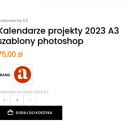
Kalendarze A3
Kalendarze projekty 2023 A3
szablony photoshop
75,00
zł
RAND:
alendarz projekty 2023 A3
+
-
DODAJ DO KOSZYKA