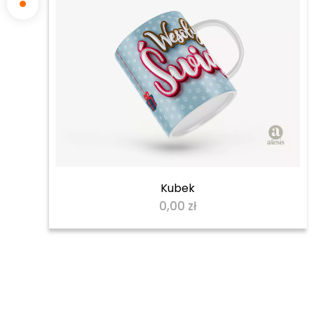
Kubek
0,00
zł