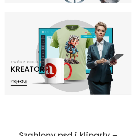
TWÓRZ ONLINE
KREATOR
Projektuj
Szablony psd i kliparty –