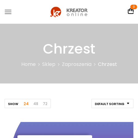
0
Chrzest
Home
Sklep
Zaproszenia
Chrzest
24
48
72
SHOW
DEFAULT SORTING