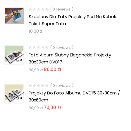
( 0 reviews )
Szablony Dla Taty Projekty Psd Na Kubek
Tekst Super Tata
10,00
zł
( 0 reviews )
Foto Album Ślubny Eleganckie Projekty
30x30cm DVD17
80,00
zł
90,00
zł
( 0 reviews )
Projekty Do Foto Albumu DVD15 30x30cm /
30x60cm
70,00
zł
80,00
zł