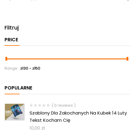
Filtruj
PRICE
Range :
zł
30
- zł
50
POPULARNE
( 0 reviews )
Szablony Dla Zakochanych Na Kubek 14 Luty
Tekst Kocham Cię
10,00
zł