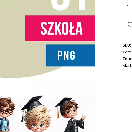
SKU:
Kate
Znac
Mark