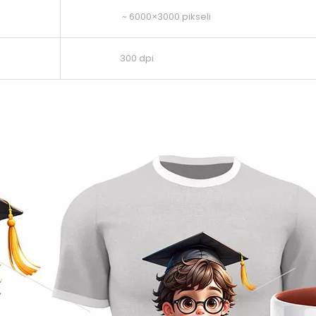
~ 6000×3000 pikseli
300 dpi