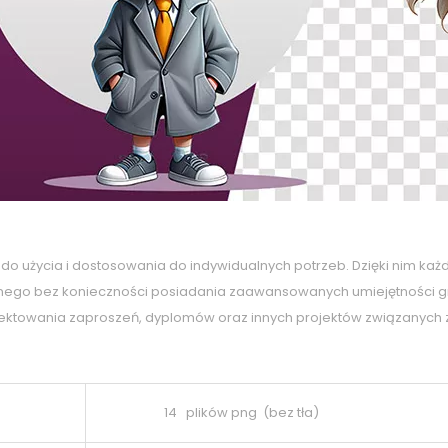
e do użycia i dostosowania do indywidualnych potrzeb. Dzięki nim każ
ego bez konieczności posiadania zaawansowanych umiejętności grafi
projektowania zaproszeń, dyplomów oraz innych projektów związanych
14 plików png (bez tła)