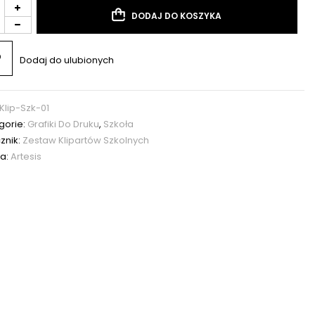
DODAJ DO KOSZYKA
Dodaj do ulubionych
Klip-Szk-01
gorie:
Grafiki Do Druku
,
Szkoła
znik:
Zestaw Klipartów Szkolnych
a:
Artesis