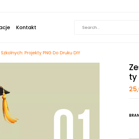
acje
Kontakt
 Szkolnych: Projekty PNG Do Druku DIY
Ze
Ty
25
BRAN