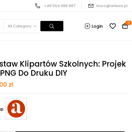
+48 504 988 887
biuro@artesis.pl
0
All Category
Login
staw Klipartów Szkolnych: Projek
 PNG Do Druku DIY
,00
zł
D: