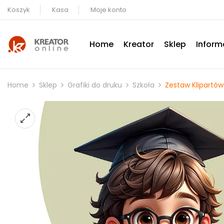
Koszyk
Kasa
Moje konto
Home
Kreator
Sklep
Inform
Home
Sklep
Grafiki do druku
Szkoła
Zestaw Klipartów