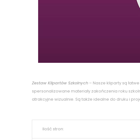
Zestaw Klipartów Szkolnych
– Nasze kliparty są łatw
spersonalizowane materiały zakończenia roku szkoln
atrakcyjne wizualnie. Są także idealne do druku i 
Ilość stron: