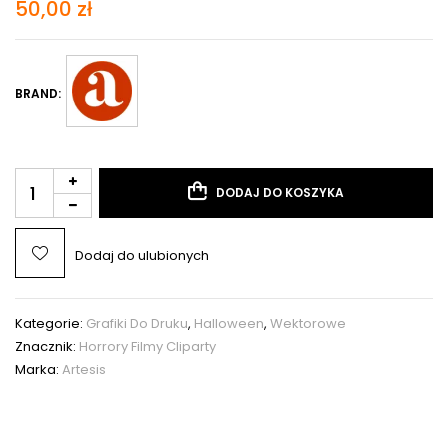
50,00
zł
BRAND:
DODAJ DO KOSZYKA
Dodaj do ulubionych
Kategorie:
Grafiki Do Druku
,
Halloween
,
Wektorowe
Znacznik:
Horrory Filmy Cliparty
Marka:
Artesis