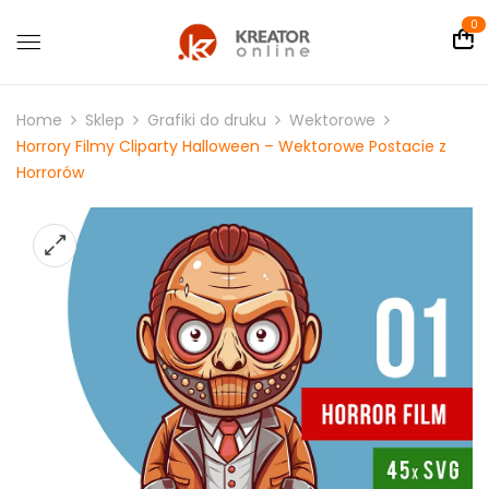
0
Home
Sklep
Grafiki do druku
Wektorowe
Horrory Filmy Cliparty Halloween – Wektorowe Postacie z
Horrorów