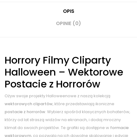
OPIS
OPINIE (0)
Horrory Filmy Cliparty
Halloween – Wektorowe
Postacie z Horrorów
Ożyw swoje projekty Halloweenowe z naszą kolekcją
wektorowych clipartów
, które przedstawiają ikoniczne
postacie z horrorów
. Wybierz spośród klasycznych bohaterów,
którzy od lat straszą widzów na ekranach, i dodaj mroczny
klimat do swoich projektów. Te grafiki są dostępne w
formacie
wektorowym
, co pozwala na ich dowolne skalowanie i edycję