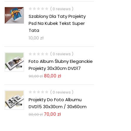
( 0 reviews )
Szablony Dla Taty Projekty
Psd Na Kubek Tekst Super
Tata
10,00
zł
( 0 reviews )
Foto Album Ślubny Eleganckie
Projekty 30x30cm DVD17
80,00
zł
90,00
zł
( 0 reviews )
Projekty Do Foto Albumu
DVD15 30x30cm / 30x60cm
70,00
zł
80,00
zł