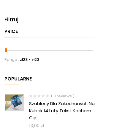
Filtruj
PRICE
Range :
zł
23
- zł
23
POPULARNE
( 0 reviews )
Szablony Dla Zakochanych Na
Kubek 14 Luty Tekst Kocham
Cię
10,00
zł