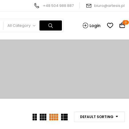
+48 504 988 887
biuro@artesis.pl
0
All Category
Login
DEFAULT SORTING