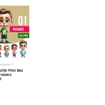
 reviews )
rafiki PNG Bez
Pobierz
t