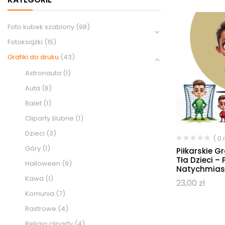
Foto kubek szablony
(98)
Fotoksiążki
(15)
Grafiki do druku
(43)
Astronauta
(1)
Auta
(8)
Balet
(1)
Cliparty ślubne
(1)
Dzieci
(3)
( 0
Góry
(1)
Piłkarskie G
Tła Dzieci – 
Halloween
(9)
Natychmias
Kawa
(1)
23,00
zł
Komunia
(7)
Rastrowe
(4)
Religia cliparty
(4)