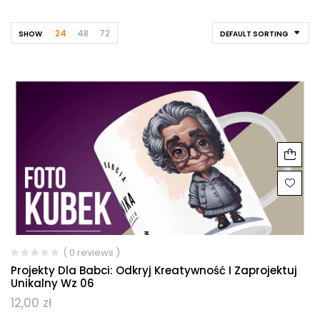
24
48
72
SHOW
DEFAULT SORTING
( 0 reviews )
Projekty Dla Babci: Odkryj Kreatywność I Zaprojektuj
Unikalny Wz 06
12,00
zł