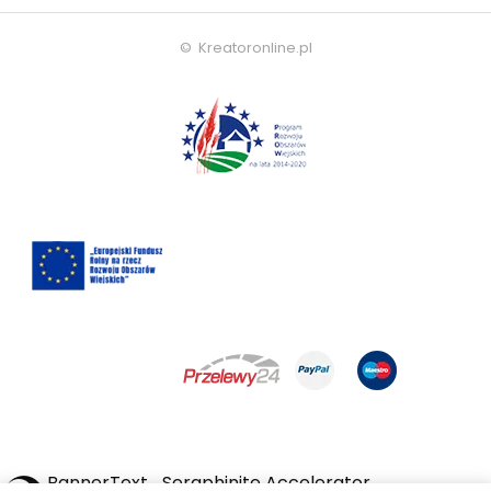
© Kreatoronline.pl
BannerText_Seraphinite Accelerator