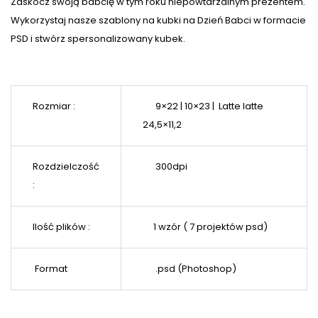
Zaskocz swoją babcię w tym roku niepowtarzalnym prezentem.
Wykorzystaj nasze szablony na kubki na Dzień Babci w formacie
PSD i stwórz spersonalizowany kubek.
Rozmiar :
9×22 | 10×23 | Latte latte
24,5×11,2
Rozdzielczość
300dpi
:
Ilość plików :
1 wzór ( 7 projektów psd)
Format
.psd (Photoshop)