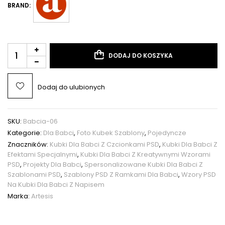
BRAND:
DODAJ DO KOSZYKA
Dodaj do ulubionych
SKU:
Babcia-06
Kategorie:
Dla Babci
,
Foto Kubek Szablony
,
Pojedyncze
Znaczników:
Kubki Dla Babci Z Czcionkami PSD
,
Kubki Dla Babci Z
Efektami Specjalnymi
,
Kubki Dla Babci Z Kreatywnymi Wzorami
PSD
,
Projekty Dla Babci
,
Spersonalizowane Kubki Dla Babci Z
Szablonami PSD
,
Szablony PSD Z Ramkami Dla Babci
,
Wzory PSD
Na Kubki Dla Babci Z Napisem
Marka:
Artesis