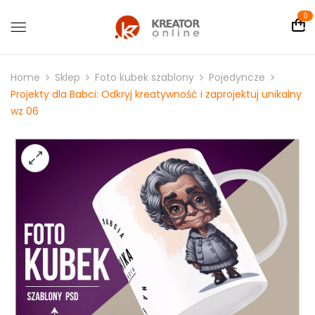
0
Home
Sklep
Foto kubek szablony
Pojedyncze
Projekty dla Babci: Odkryj kreatywność i zaprojektuj unikalny
wz 06