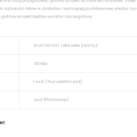
 które chcą przygotować gotowy projekt do nadruku na kubek. Dzięki
lony są bardzo łatwe w obsłudze i wymagają podstawowej wiedzy z 
u gotowy projekt będzie wyraźny i szczegółowy.
9×22 | 10×23 | Latte latte 24,5×11,2
300dpi
1 wzór ( 8 projektów psd)
.psd (Photoshop)
ENT