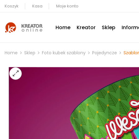
Koszyk
Kasa
Moje konto
Home
Kreator
Sklep
Inform
Home
Sklep
Foto kubek szablony
Pojedyncze
Szablo