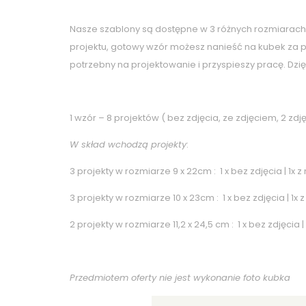
Nasze szablony są dostępne w 3 różnych rozmiarach,
projektu, gotowy wzór możesz nanieść na kubek za 
potrzebny na projektowanie i przyspieszy pracę. Dzi
1 wzór – 8 projektów ( bez zdjęcia, ze zdjęciem, 2 z
W skład wchodzą projekty
:
3 projekty w rozmiarze 9 x 22cm : 1 x bez zdjęcia | 1x 
3 projekty w rozmiarze 10 x 23cm : 1 x bez zdjęcia | 1x 
2 projekty w rozmiarze 11,2 x 24,5 cm : 1 x bez zdjęcia |
Przedmiotem oferty nie jest wykonanie foto kubka