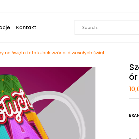
acje
Kontakt
ny na święta foto kubek wzór psd wesołych świąt
Sz
Ór
10
BRAN