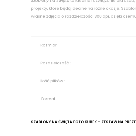
Szablony na święta
to idealne rozwiązanie dla osób,
projekty, które będą idealne na różne okazje. Szab
własne zdjęcia o rozdzielczości 300 dpi, dzięki czem
Rozmiar :
Rozdzielczość :
Ilość plików :
Format
SZABLONY NA ŚWIĘTA FOTO KUBEK – ZESTAW NA PREZ