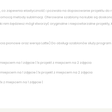
 co zapewnia elastyczność i pozwala na dopasowanie projektu do ró
pomocą metody sublimacji. Oferowane szablony na kubki są doskonał
ęki nim będziesz mógł stworzyć oryginalne i niepowtarzalne projekty
djęcia pionowe oraz wersja Latte) Do obsługi szablonów służy progra
z miejscem na 1 zdjęcie | 1x projekt z miejscem na 2 zdjęcia
z miejscem na 1 zdjęcie | 1x projekt z miejscem na 2 zdjęcia
 1x z miejscem na 1 zdjęcie |