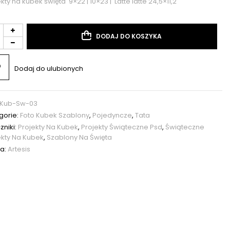
kty na kubek święta 9×22 | 10×23 | Latte latte 24,5×11,2
DODAJ DO KOSZYKA
Dodaj do ulubionych
Kub-Sw-03
gorie:
Foto Kubek Szablony
,
Pojedyncze
,
Tata
zniki:
Projekty Na Kubek
,
Projekty Świąteczne Psd
,
Świąteczne
ekty Na Kubek
,
Szablony Na Święta
a:
Artesis