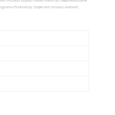
 nim możesz szybko i łatwo stworzyć niepowtarzalne
programu Photoshop. Dzięki nim możesz wstawić