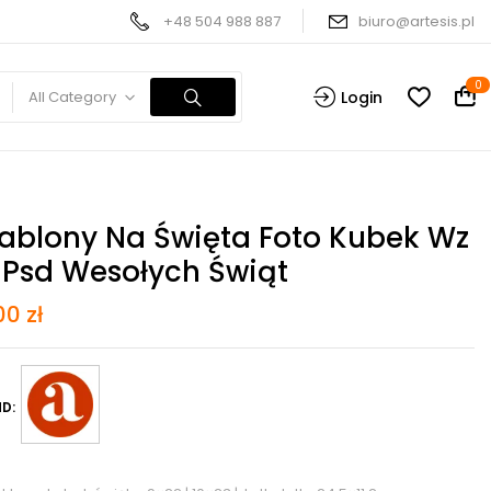
+48 504 988 887
biuro@artesis.pl
0
All Category
Login
ablony Na Święta Foto Kubek Wz
 Psd Wesołych Świąt
,00
zł
D: