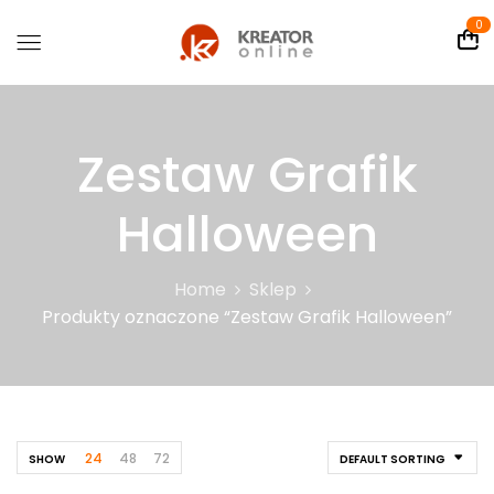
0
Zestaw Grafik
Halloween
Home
Sklep
Produkty oznaczone “Zestaw Grafik Halloween”
24
48
72
SHOW
DEFAULT SORTING