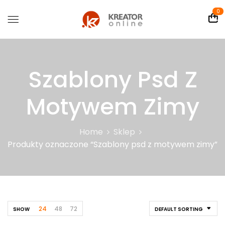
0
Szablony Psd Z
Motywem Zimy
Home
Sklep
Produkty oznaczone “Szablony psd z motywem zimy”
24
48
72
SHOW
DEFAULT SORTING