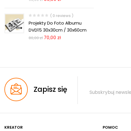
( 0 reviews )
Projekty Do Foto Albumu
DVD15 30x30cm / 30x60cm
70,00
zł
80,00
zł
Zapisz się
Subskrybuj newsle
KREATOR
POMOC