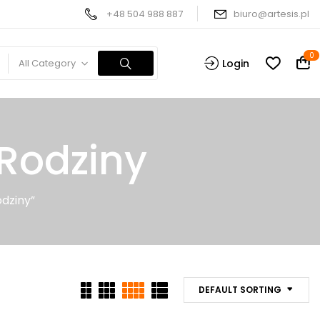
+48 504 988 887
biuro@artesis.pl
0
All Category
Login
 Rodziny
dziny”
DEFAULT SORTING