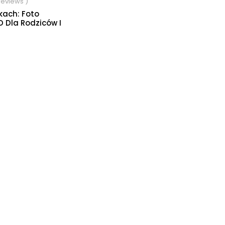
 reviews )
kach: Foto
D Dla Rodziców I