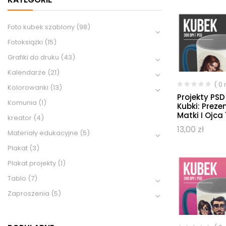
Foto kubek szablony
(98)
Fotoksiążki
(15)
Grafiki do druku
(43)
Kalendarze
(21)
( 0
Kolorowanki
(13)
Projekty PS
Komunia
(1)
Kubki: Preze
Matki I Ojca 
kreator
(4)
13,00
zł
Materiały edukacyjne
(5)
Plakat
(3)
Plakat projekty
(1)
Tablo
(7)
Zaproszenia
(5)