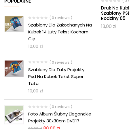
POPULARNE
( 0
Druk Na Kub
Szablony PS
( 0 reviews )
Rodziny 05
Szablony Dla Zakochanych Na
13,00
zł
Kubek 14 Luty Tekst Kocham
Cię
10,00
zł
( 0 reviews )
Szablony Dla Taty Projekty
Psd Na Kubek Tekst Super
Tata
10,00
zł
( 0 reviews )
Foto Album Ślubny Eleganckie
Projekty 30x30cm DVD17
80,00
zł
90,00
zł