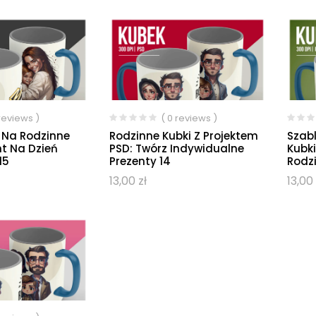
 reviews )
( 0 reviews )
D Na Rodzinne
Rodzinne Kubki Z Projektem
Szab
nt Na Dzień
PSD: Twórz Indywidualne
Kubki
15
Prezenty 14
Rodz
13,00
zł
13,00