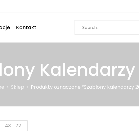
acje
Kontakt
lony Kalendarzy
me
Sklep
Produkty oznaczone “Szablony kalendarzy 2
4
48
72