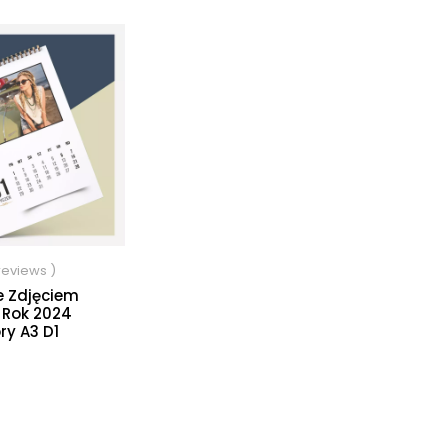
 reviews )
e Zdjęciem
 Rok 2024
y A3 D1