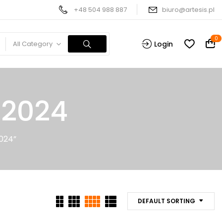
+48 504 988 887
biuro@artesis.pl
0
All Category
Login
 2024
024”
DEFAULT SORTING