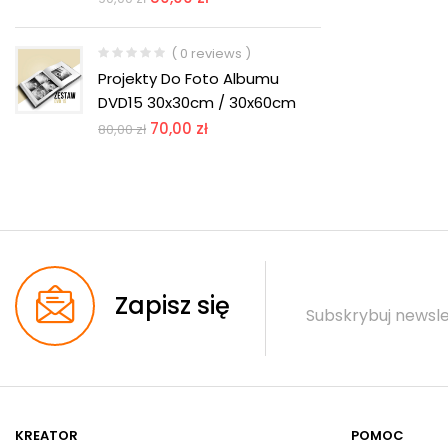
( 0 reviews )
Projekty Do Foto Albumu
DVD15 30x30cm / 30x60cm
70,00
zł
80,00
zł
Zapisz się
Subskrybuj newsle
KREATOR
POMOC