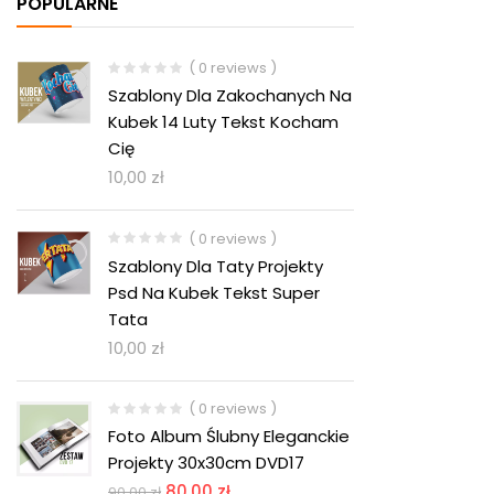
POPULARNE
( 0 reviews )
Szablony Dla Zakochanych Na
Kubek 14 Luty Tekst Kocham
Cię
10,00
zł
( 0 reviews )
Szablony Dla Taty Projekty
Psd Na Kubek Tekst Super
Tata
10,00
zł
( 0 reviews )
Foto Album Ślubny Eleganckie
Projekty 30x30cm DVD17
80,00
zł
90,00
zł