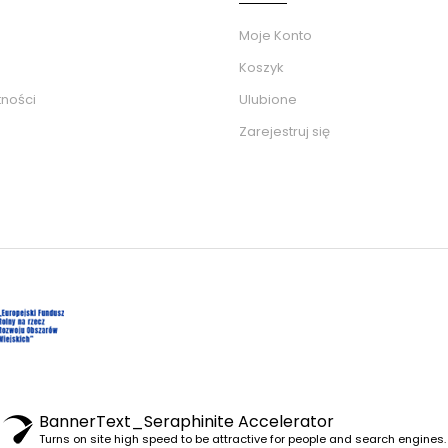
Moje Konto
Koszyk
tności
Ulubione
Zarejestruj się
BannerText_Seraphinite Accelerator
Turns on site high speed to be attractive for people and search engines.