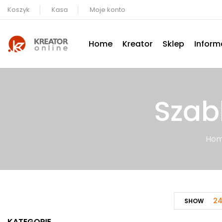
Koszyk
Kasa
Moje konto
Home
Kreator
Sklep
Inform
Szab
Ho
2
SHOW
KATEGORIE