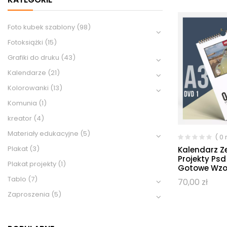
Foto kubek szablony
(98)
Fotoksiążki
(15)
Grafiki do druku
(43)
Kalendarze
(21)
Kolorowanki
(13)
Komunia
(1)
kreator
(4)
Materiały edukacyjne
(5)
( 0
Plakat
(3)
Kalendarz Z
Projekty Psd
Plakat projekty
(1)
Gotowe Wzor
Tablo
(7)
70,00
zł
Zaproszenia
(5)