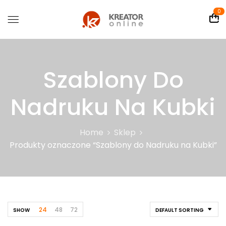
0
Szablony Do
Nadruku Na Kubki
Home
Sklep
Produkty oznaczone “Szablony do Nadruku na Kubki”
24
48
72
SHOW
DEFAULT SORTING