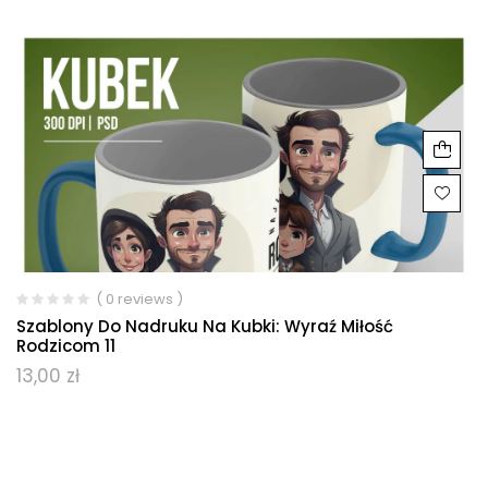
( 0 reviews )
Szablony Do Nadruku Na Kubki: Wyraź Miłość
Rodzicom 11
13,00
zł