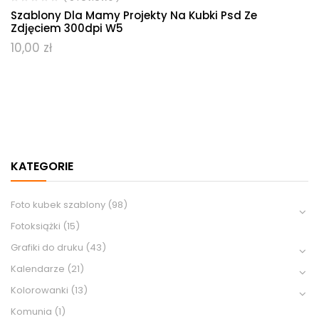
Szablony Dla Mamy Projekty Na Kubki Psd Ze
Zdjęciem 300dpi W5
10,00
zł
KATEGORIE
Foto kubek szablony
(98)
Fotoksiążki
(15)
Grafiki do druku
(43)
Kalendarze
(21)
Kolorowanki
(13)
Komunia
(1)