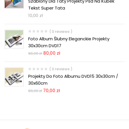
Szablony Dla Taty Projekty Psd Na Kubek
Tekst Super Tata
10,00
zł
( 0 reviews )
Foto Album Ślubny Eleganckie Projekty
30x30cm DVD17
80,00
zł
90,00
zł
( 0 reviews )
Projekty Do Foto Albumu DVD15 30x30cm /
30x60cm
70,00
zł
80,00
zł