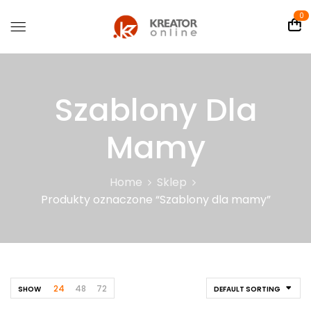
0
Szablony Dla
Mamy
Home
Sklep
Produkty oznaczone “Szablony dla mamy”
24
48
72
SHOW
DEFAULT SORTING