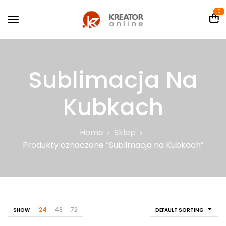
0
Sublimacja Na
Kubkach
Home
Sklep
Produkty oznaczone “Sublimacja na Kubkach”
24
48
72
SHOW
DEFAULT SORTING