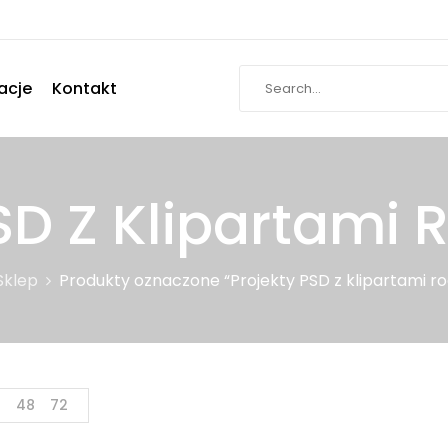
acje
Kontakt
SD Z Klipartami
Sklep
Produkty oznaczone “Projekty PSD z klipartami r
4
48
72