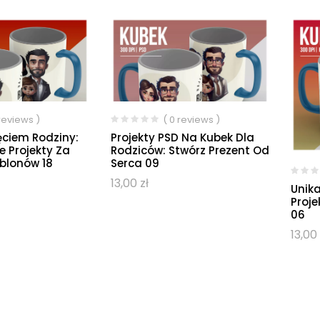
 reviews )
( 0 reviews )
ęciem Rodziny:
Projekty PSD Na Kubek Dla
e Projekty Za
Rodziców: Stwórz Prezent Od
blonów 18
Serca 09
13,00
zł
Unika
Proje
06
13,00