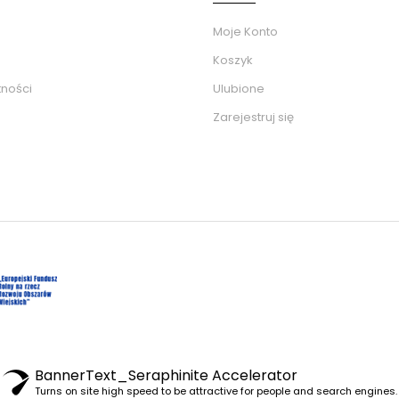
Moje Konto
Koszyk
tności
Ulubione
Zarejestruj się
BannerText_Seraphinite Accelerator
Turns on site high speed to be attractive for people and search engines.