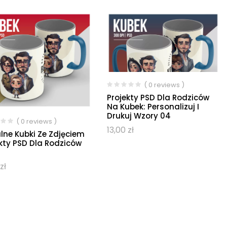
( 0 reviews )
Projekty PSD Dla Rodziców
Na Kubek: Personalizuj I
Drukuj Wzory 04
( 0 reviews )
13,00
zł
lne Kubki Ze Zdjęciem
kty PSD Dla Rodziców
zł