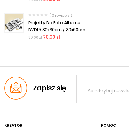
( 0 reviews )
Projekty Do Foto Albumu
DVD15 30x30cm / 30x60cm
70,00
zł
80,00
zł
Zapisz się
Subskrybuj newsle
KREATOR
POMOC