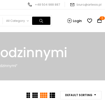
+48 504 988 887
biuro@artesis.pl
0
All Category
Login
 Rodzinnymi
odzinnymi”
DEFAULT SORTING