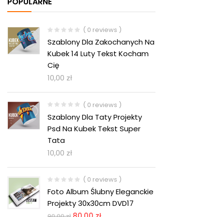
POPULARNE
( 0 reviews )
Szablony Dla Zakochanych Na
Kubek 14 Luty Tekst Kocham
Cię
10,00
zł
( 0 reviews )
Szablony Dla Taty Projekty
Psd Na Kubek Tekst Super
Tata
10,00
zł
( 0 reviews )
Foto Album Ślubny Eleganckie
Projekty 30x30cm DVD17
80,00
zł
90,00
zł