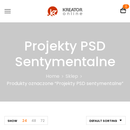
0
Projekty PSD
Sentymentalne
Home
Sklep
Produkty oznaczone “Projekty PSD sentymentalne”
24
48
72
SHOW
DEFAULT SORTING