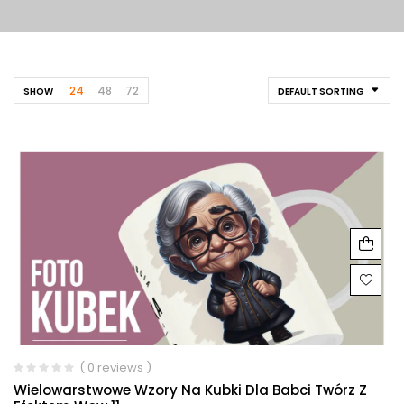
24
48
72
SHOW
DEFAULT SORTING
( 0 reviews )
Wielowarstwowe Wzory Na Kubki Dla Babci Twórz Z