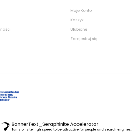
Moje Konto
Koszyk
tności
Ulubione
Zarejestruj się
BannerText_Seraphinite Accelerator
Turns on site high speed to be attractive for people and search engines.