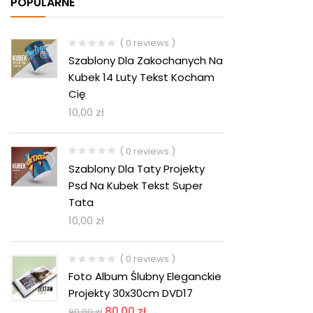
POPULARNE
( 0 reviews )
Szablony Dla Zakochanych Na
Kubek 14 Luty Tekst Kocham
Cię
10,00
zł
( 0 reviews )
Szablony Dla Taty Projekty
Psd Na Kubek Tekst Super
Tata
10,00
zł
( 0 reviews )
Foto Album Ślubny Eleganckie
Projekty 30x30cm DVD17
80,00
zł
90,00
zł