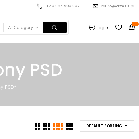
+48 504 988 887
biuro@artesis.pl
0
All Category
Login
ony PSD
ny PSD”
DEFAULT SORTING