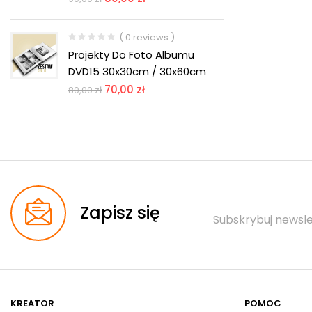
( 0 reviews )
Projekty Do Foto Albumu
DVD15 30x30cm / 30x60cm
70,00
zł
80,00
zł
Zapisz się
Subskrybuj newsle
KREATOR
POMOC