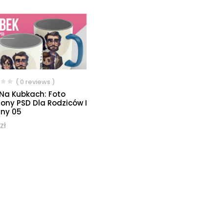
( 0 reviews )
 Na Kubkach: Foto
ony PSD Dla Rodziców I
iny 05
zł