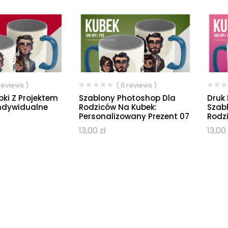
 reviews )
( 0 reviews )
bki Z Projektem
Szablony Photoshop Dla
Druk
Indywidualne
Rodziców Na Kubek:
Szabl
Personalizowany Prezent 07
Rodz
13,00
zł
13,00