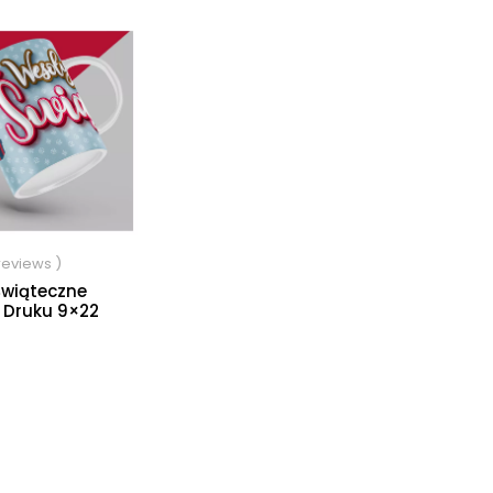
 reviews )
Świąteczne
 Druku 9×22