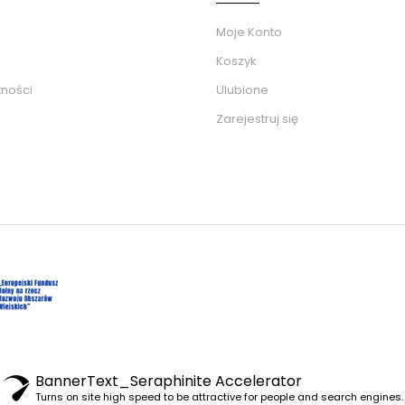
Moje Konto
Koszyk
tności
Ulubione
Zarejestruj się
BannerText_Seraphinite Accelerator
Turns on site high speed to be attractive for people and search engines.