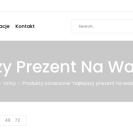
acje
Kontakt
zy Prezent Na Wa
Sklep
Produkty oznaczone “najlepszy prezent na wale
4
48
72