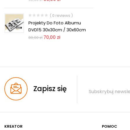
( 0 reviews )
Projekty Do Foto Albumu
DVD15 30x30cm / 30x60cm
70,00
zł
80,00
zł
Zapisz się
Subskrybuj newsle
KREATOR
POMOC