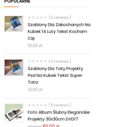
POPULARNE
( 0 reviews )
Szablony Dla Zakochanych Na
Kubek 14 Luty Tekst Kocham
Cię
10,00
zł
( 0 reviews )
Szablony Dla Taty Projekty
Psd Na Kubek Tekst Super
Tata
10,00
zł
( 0 reviews )
Foto Album Ślubny Eleganckie
Projekty 30x30cm DVD17
80,00
zł
90,00
zł