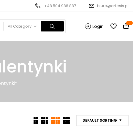
+48 504 988 887
biuro@artesis.pl
0
All Category
Login
lentynki
ntynki”
DEFAULT SORTING