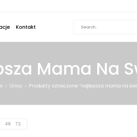
acje
Kontakt
psza Mama Na S
e
Sklep
Produkty oznaczone “najlepsza mama na swi
4
48
72