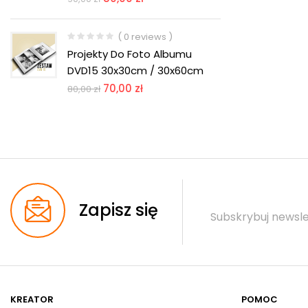
( 0 reviews )
Projekty Do Foto Albumu
DVD15 30x30cm / 30x60cm
70,00
zł
80,00
zł
Zapisz się
Subskrybuj newsle
KREATOR
POMOC