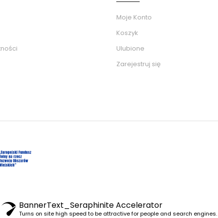
Moje Konto
Koszyk
tności
Ulubione
Zarejestruj się
BannerText_Seraphinite Accelerator
Turns on site high speed to be attractive for people and search engines.