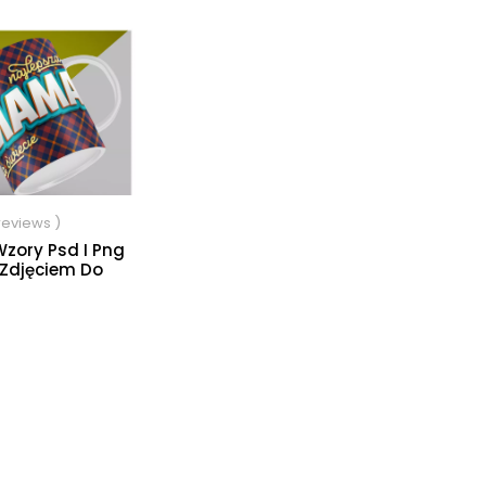
 reviews )
Wzory Psd I Png
 Zdjęciem Do