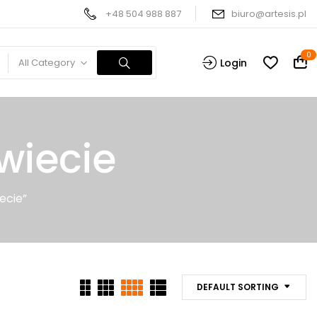
+48 504 988 887
biuro@artesis.pl
0
All Category
Login
wiecie
ecie”
DEFAULT SORTING