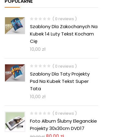
POPULARNE
( 0 reviews )
Szablony Dla Zakochanych Na
Kubek 14 Luty Tekst Kocham
Cię
10,00
zł
( 0 reviews )
Szablony Dla Taty Projekty
Psd Na Kubek Tekst Super
Tata
10,00
zł
( 0 reviews )
Foto Album Ślubny Eleganckie
Projekty 30x30cm DVD17
80,00
zł
90,00
zł