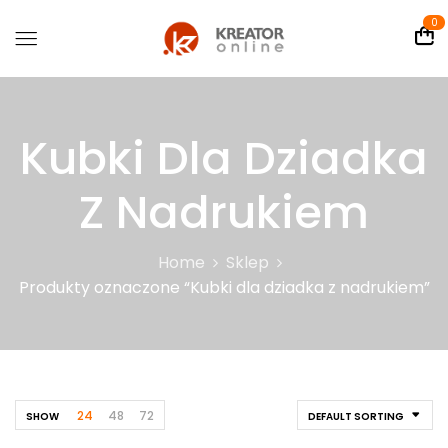
0
Kubki Dla Dziadka
Z Nadrukiem
Home
Sklep
Produkty oznaczone “Kubki dla dziadka z nadrukiem”
24
48
72
SHOW
DEFAULT SORTING