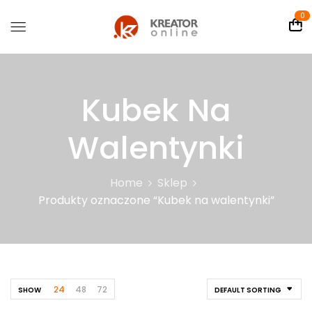
0
Kubek Na
Walentynki
Home
Sklep
Produkty oznaczone “Kubek na walentynki”
24
48
72
SHOW
DEFAULT SORTING