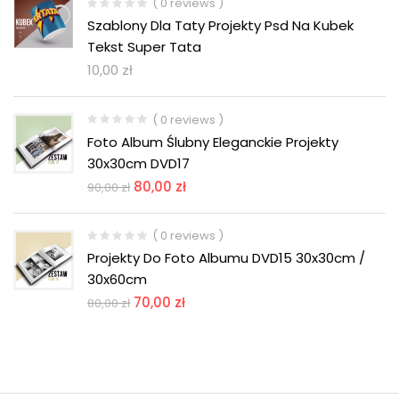
( 0 reviews )
Szablony Dla Taty Projekty Psd Na Kubek
Tekst Super Tata
10,00
zł
( 0 reviews )
Foto Album Ślubny Eleganckie Projekty
30x30cm DVD17
80,00
zł
90,00
zł
( 0 reviews )
Projekty Do Foto Albumu DVD15 30x30cm /
30x60cm
70,00
zł
80,00
zł