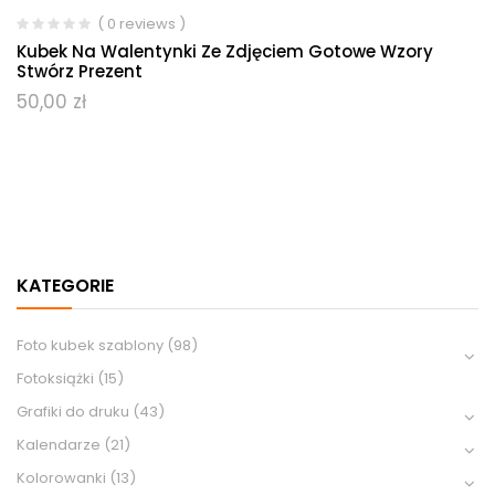
( 0 reviews )
Kubek Na Walentynki Ze Zdjęciem Gotowe Wzory
Stwórz Prezent
50,00
zł
KATEGORIE
Foto kubek szablony
(98)
Fotoksiążki
(15)
Grafiki do druku
(43)
Kalendarze
(21)
Kolorowanki
(13)