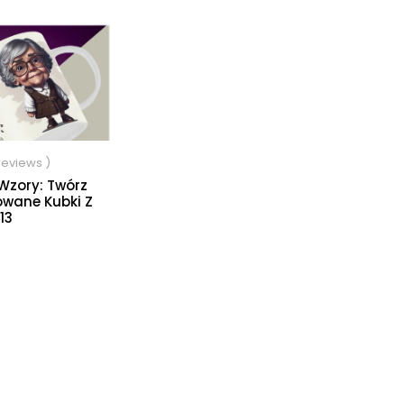
 reviews )
Wzory: Twórz
owane Kubki Z
13