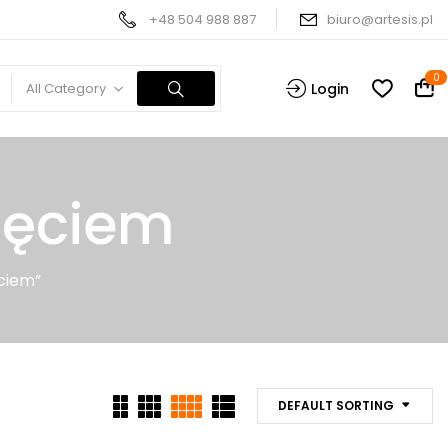
+48 504 988 887
biuro@artesis.pl
0
All Category
Login
jęciem
ciem”
DEFAULT SORTING