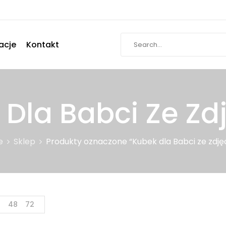
acje
Kontakt
 Dla Babci Ze Zd
e
Sklep
Produkty oznaczone “Kubek dla Babci ze zdję
4
48
72