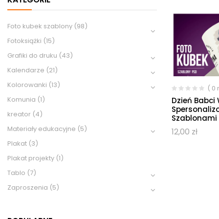
Foto kubek szablony
(98)
Fotoksiążki
(15)
Grafiki do druku
(43)
Kalendarze
(21)
Kolorowanki
(13)
( 0
Komunia
(1)
Dzień Babci 
Spersonaliz
kreator
(4)
Szablonami 
Materiały edukacyjne
(5)
12,00
zł
Plakat
(3)
Plakat projekty
(1)
Tablo
(7)
Zaproszenia
(5)