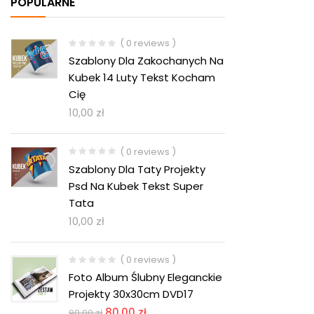
POPULARNE
( 0 reviews )
Szablony Dla Zakochanych Na
Kubek 14 Luty Tekst Kocham
Cię
10,00
zł
( 0 reviews )
Szablony Dla Taty Projekty
Psd Na Kubek Tekst Super
Tata
10,00
zł
( 0 reviews )
Foto Album Ślubny Eleganckie
Projekty 30x30cm DVD17
80,00
zł
90,00
zł