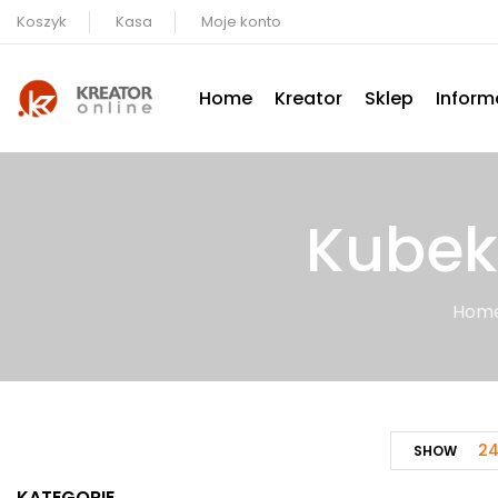
Koszyk
Kasa
Moje konto
Home
Kreator
Sklep
Inform
Kubek
Hom
2
SHOW
KATEGORIE