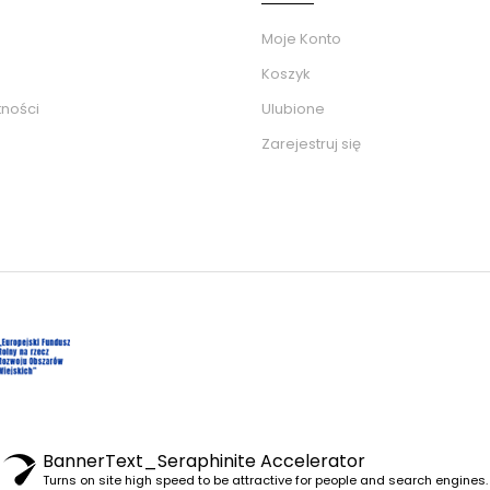
Moje Konto
Koszyk
tności
Ulubione
Zarejestruj się
BannerText_Seraphinite Accelerator
Turns on site high speed to be attractive for people and search engines.