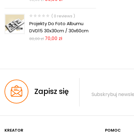
( 0 reviews )
Projekty Do Foto Albumu
DVD15 30x30cm / 30x60cm
70,00
zł
80,00
zł
Zapisz się
Subskrybuj newsle
KREATOR
POMOC