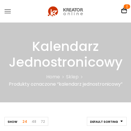
0
Kalendarz
Jednostronicowy
Home
Sklep
Produkty oznaczone “kalendarz jednostronicowy”
24
48
72
SHOW
DEFAULT SORTING