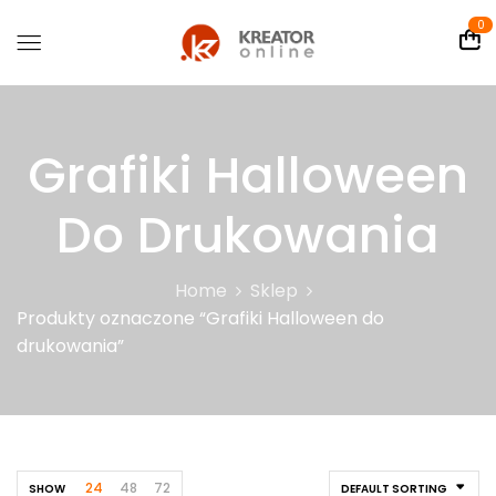
0
Grafiki Halloween
Do Drukowania
Home
Sklep
Produkty oznaczone “Grafiki Halloween do
drukowania”
24
48
72
SHOW
DEFAULT SORTING