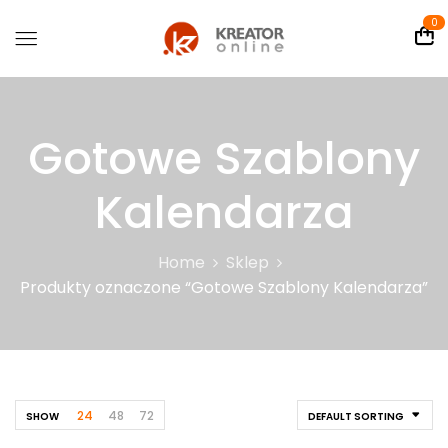
0
Gotowe Szablony
Kalendarza
Home
Sklep
Produkty oznaczone “Gotowe Szablony Kalendarza”
24
48
72
SHOW
DEFAULT SORTING