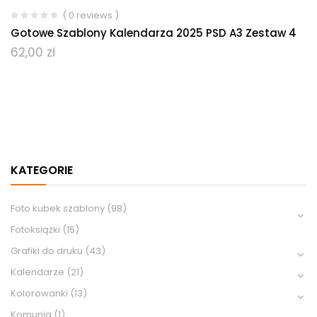
( 0 reviews )
Gotowe Szablony Kalendarza 2025 PSD A3 Zestaw 4
62,00
zł
KATEGORIE
Foto kubek szablony
(98)
Fotoksiążki
(15)
Grafiki do druku
(43)
Kalendarze
(21)
Kolorowanki
(13)
Komunia
(1)