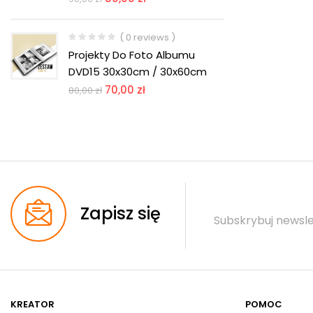
( 0 reviews )
Projekty Do Foto Albumu
DVD15 30x30cm / 30x60cm
70,00
zł
80,00
zł
Zapisz się
Subskrybuj newsle
KREATOR
POMOC