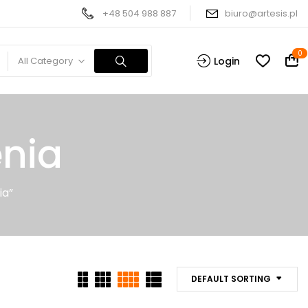
+48 504 988 887
biuro@artesis.pl
0
All Category
Login
enia
ia”
DEFAULT SORTING