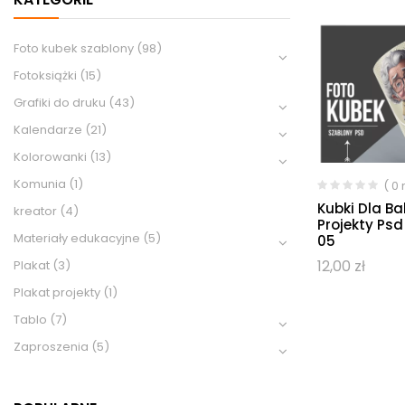
Foto kubek szablony
(98)
Fotoksiążki
(15)
Grafiki do druku
(43)
Kalendarze
(21)
Kolorowanki
(13)
Komunia
(1)
( 0
Kubki Dla B
kreator
(4)
Projekty Psd
Materiały edukacyjne
(5)
05
12,00
zł
Plakat
(3)
Plakat projekty
(1)
Tablo
(7)
Zaproszenia
(5)