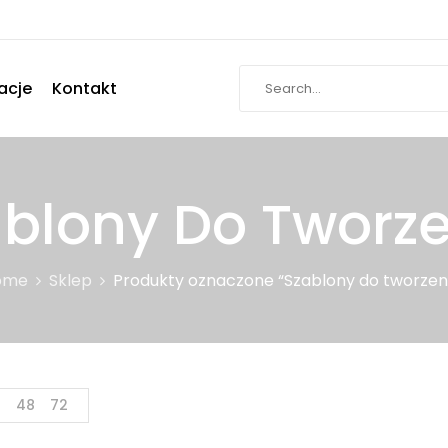
acje
Kontakt
blony Do Tworz
ome
Sklep
Produkty oznaczone “Szablony do tworzen
4
48
72