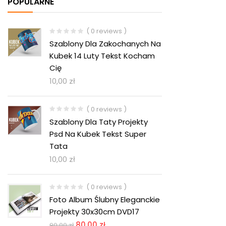
POPULARNE
( 0 reviews )
Szablony Dla Zakochanych Na
Kubek 14 Luty Tekst Kocham
Cię
10,00
zł
( 0 reviews )
Szablony Dla Taty Projekty
Psd Na Kubek Tekst Super
Tata
10,00
zł
( 0 reviews )
Foto Album Ślubny Eleganckie
Projekty 30x30cm DVD17
80,00
zł
90,00
zł