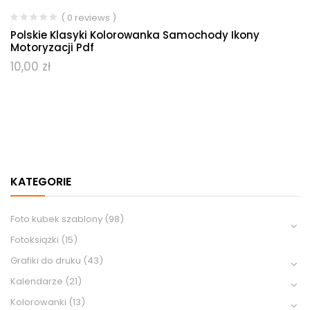
( 0 reviews )
Polskie Klasyki Kolorowanka Samochody Ikony
Motoryzacji Pdf
10,00
zł
KATEGORIE
Foto kubek szablony
(98)
Fotoksiążki
(15)
Grafiki do druku
(43)
Kalendarze
(21)
Kolorowanki
(13)