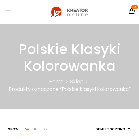
0
Polskie Klasyki
Kolorowanka
Home
Sklep
Produkty oznaczone “Polskie klasyki kolorowanka”
24
48
72
SHOW
DEFAULT SORTING