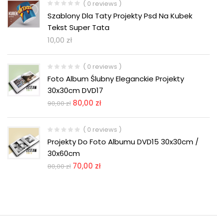
( 0 reviews )
Szablony Dla Taty Projekty Psd Na Kubek
Tekst Super Tata
10,00
zł
( 0 reviews )
Foto Album Ślubny Eleganckie Projekty
30x30cm DVD17
80,00
zł
90,00
zł
( 0 reviews )
Projekty Do Foto Albumu DVD15 30x30cm /
30x60cm
70,00
zł
80,00
zł