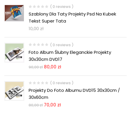
( 0 reviews )
Szablony Dla Taty Projekty Psd Na Kubek
Tekst Super Tata
10,00
zł
( 0 reviews )
Foto Album Ślubny Eleganckie Projekty
30x30cm DVD17
80,00
zł
90,00
zł
( 0 reviews )
Projekty Do Foto Albumu DVD15 30x30cm /
30x60cm
70,00
zł
80,00
zł