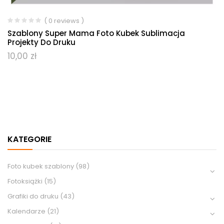
( 0 reviews )
Szablony Super Mama Foto Kubek Sublimacja
Projekty Do Druku
10,00
zł
KATEGORIE
Foto kubek szablony
(98)
Fotoksiążki
(15)
Grafiki do druku
(43)
Kalendarze
(21)