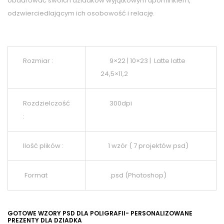
obdarować swoich dziadków wyjątkowym upominkiem,
odzwierciedlającym ich osobowość i relację.
Rozmiar :
9×22 | 10×23 | Latte latte
24,5×11,2
Rozdzielczość
300dpi
:
Ilość plików :
1 wzór ( 7 projektów psd)
Format
.psd (Photoshop)
GOTOWE WZORY PSD DLA POLIGRAFII- PERSONALIZOWANE
PREZENTY DLA DZIADKA