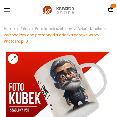
0
Home
Sklep
Foto kubek szablony
Dzień dziadka
Personalizowane prezenty dla dziadka gotowe wzory
Photoshop 10