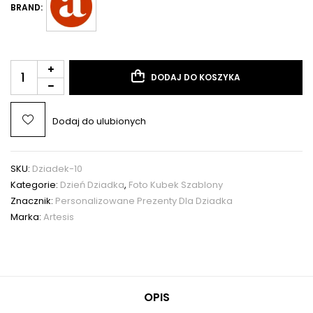
BRAND:
DODAJ DO KOSZYKA
Dodaj do ulubionych
SKU:
Dziadek-10
Kategorie:
Dzień Dziadka
,
Foto Kubek Szablony
Znacznik:
Personalizowane Prezenty Dla Dziadka
Marka:
Artesis
OPIS