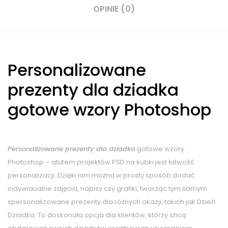
OPINIE (0)
Personalizowane
prezenty dla dziadka
gotowe wzory Photoshop
Personalizowane prezenty dla dziadka
gotowe wzory
Photoshop – atutem projektów PSD na kubki jest łatwość
personalizacji. Dzięki nim można w prosty sposób dodać
indywidualne zdjęcia, napisy czy grafiki, tworząc tym samym
spersonalizowane prezenty dla różnych okazji, takich jak Dzień
Dziadka. To doskonała opcja dla klientów, którzy chcą