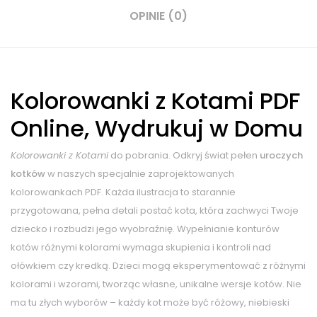
OPINIE (0)
Kolorowanki z Kotami PDF
Online, Wydrukuj w Domu
Kolorowanki z Kotami
do pobrania. Odkryj świat pełen
uroczych
kotków
w naszych specjalnie zaprojektowanych
kolorowankach PDF. Każda ilustracja to starannie
przygotowana, pełna detali postać kota, która zachwyci Twoje
dziecko i rozbudzi jego wyobraźnię. Wypełnianie konturów
kotów różnymi kolorami wymaga skupienia i kontroli nad
ołówkiem czy kredką. Dzieci mogą eksperymentować z różnymi
kolorami i wzorami, tworząc własne, unikalne wersje kotów. Nie
ma tu złych wyborów – każdy kot może być różowy, niebieski