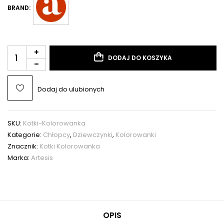
BRAND:
DODAJ DO KOSZYKA
Dodaj do ulubionych
SKU:
Kotki-Kolorowanka
Kategorie:
Chłopcy
,
Dziewczynki
,
Kolorowanki
Znacznik:
Kotki Kolorowanka
Marka:
Artesis
OPIS