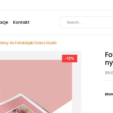
acje
Kontakt
ony do Fotoksiążki Dzieci studio
Fo
-13%
Ny
80,
BRAN