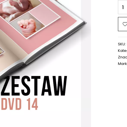
SKU:
Kate
Znac
Mark