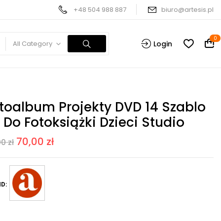
+48 504 988 887
biuro@artesis.pl
0
All Category
Login
toalbum Projekty DVD 14 Szablo
 Do Fotoksiążki Dzieci Studio
70,00
zł
00
zł
D: