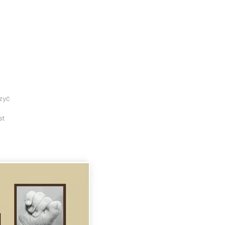
zyć
st