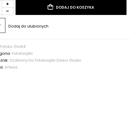
DODAJ DO KOSZYKA
Dodaj do ulubionych
Fotoks-Dvd14
goria:
Fotoksiążki
znik:
Szablony Do Fotoksiążki Dzieci Studio
a:
Artesis