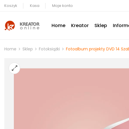
Koszyk
Kasa
Moje konto
Home
Kreator
Sklep
Inform
Home
Sklep
Fotoksiążki
Fotoalbum projekty DVD 14 Szabl