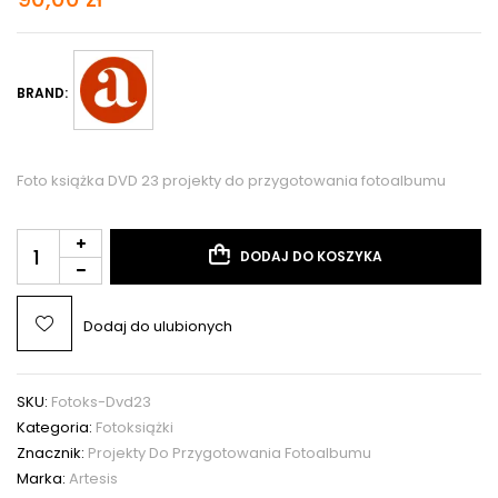
BRAND:
Foto książka DVD 23 projekty do przygotowania fotoalbumu
DODAJ DO KOSZYKA
Dodaj do ulubionych
SKU:
Fotoks-Dvd23
Kategoria:
Fotoksiążki
Znacznik:
Projekty Do Przygotowania Fotoalbumu
Marka:
Artesis