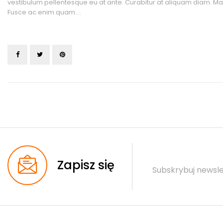
vestibulum pellentesque eu at ante. Curabitur at aliquam diam. Mauri
Fusce ac enim quam….
Zapisz się
Subskrybuj newsle