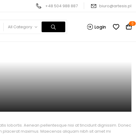
+48 504 988 887
biuro@artesis.pl
0
All Category
Login
tis lobortis. Aenean pellentesque nisi at tincidunt dignissim. Donec
t quam placerat maximus. Maecenas aliquam nibh sit amet mi