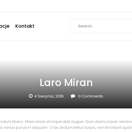
acje
Kontakt
Laro Miran
4 Sierpnia, 2016
0
Comments
incidunt libero. Maecenas et imperdiet augue. Duis ullamcorper venena
nibus varius purus in aliquam. Cras dictum tellus turpis, non tincidun