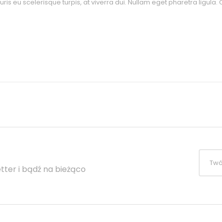
s eu scelerisque turpis, at viverra dui. Nullam eget pharetra ligula. C
tter i bądź na bieżąco