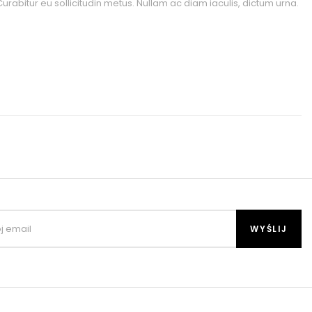
urabitur eu sollicitudin metus. Nullam ac diam iaculis, dictum urna.