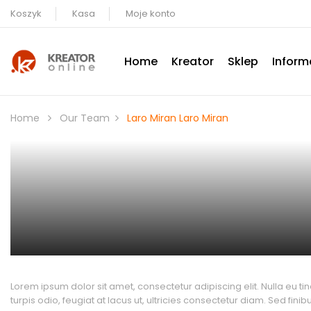
Koszyk
Kasa
Moje konto
Home
Kreator
Sklep
Inform
Home
Our Team
Laro Miran
Laro Miran
Lorem ipsum dolor sit amet, consectetur adipiscing elit. Nulla eu t
turpis odio, feugiat at lacus ut, ultricies consectetur diam. Sed fi