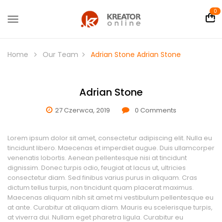
0
Home
Our Team
Adrian Stone
Adrian Stone
Adrian Stone
27 Czerwca, 2019
0
Comments
Lorem ipsum dolor sit amet, consectetur adipiscing elit. Nulla eu
tincidunt libero. Maecenas et imperdiet augue. Duis ullamcorper
venenatis lobortis. Aenean pellentesque nisi at tincidunt
dignissim. Donec turpis odio, feugiat at lacus ut, ultricies
consectetur diam. Sed finibus varius purus in aliquam. Cras
dictum tellus turpis, non tincidunt quam placerat maximus.
Maecenas aliquam nibh sit amet mi vestibulum pellentesque eu
at ante. Curabitur at aliquam diam. Mauris eu scelerisque turpis,
at viverra dui. Nullam eget pharetra ligula. Curabitur eu