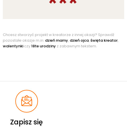
Chcesz stworzyć projekt w kreatorze z innej okazji? Sprawdź
pozostałe okazje m.in:
dzień mamy
,
dzień ojca
,
święta kreator
,
walentynki
czy
18te urodziny
z zabawnym tekstem.
Zapisz się