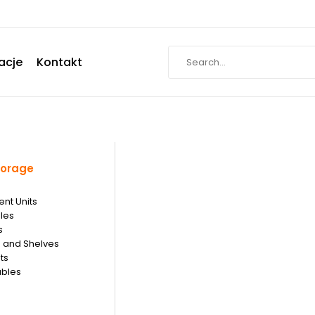
acje
Kontakt
torage
ent Units
les
s
 and Shelves
ts
ables