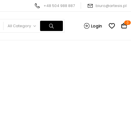
+48 504 988 887
biuro@artesis.pl
0
All Category
Login