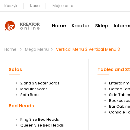
Koszyk
Kasa
Moje konto
Home
Kreator
Sklep
Inform
Home
Mega Menu
Vertical Menu 3
Vertical Menu 3
Sofas
Tables and S
2 and 3 Seater Sofas
Entertainm
Modular Sofas
Coffee Tab
Sofa Beds
Side Table
Bookcases
Bed Heads
Bar Cabine
Console T
King Size Bed Heads
Queen Size Bed Heads